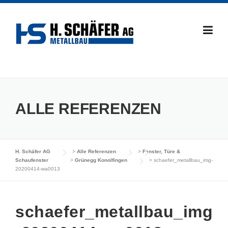
Skip
to
content
ALLE REFERENZEN
H. Schäfer AG
>
Alle Referenzen
>
Fenster, Türe &
Schaufenster
>
Grünegg Konolfingen
>
schaefer_metallbau_img-
20200414-wa0013
schaefer_metallbau_img