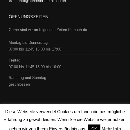
info@schaefer-metallbau.ch
ÖFFNUNGSZEITEN
Gerne sind wir an folgenden Zeiten für euch da:
Montag bis Donnerstag:
07:00 bis 11:45 13:00 bis 17:00
Freitag:
07:00 bis 11:45 13:00 bis 16:00
Samstag und Sonntag:
geschlossen
Diese Webseite verwendet Cookies um Ihnen die bestmögliche
Copyright © 2016 by Schäfer -
clicdesign ag
Erfahrung zu gewährleisten. Wenn Sie die Website weiter nutzen,
gehen wir von Ihrem Einverständnis aus.
Mehr Info
OK