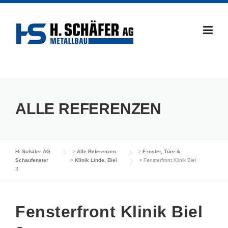
Skip
to
content
ALLE REFERENZEN
H. Schäfer AG
>
Alle Referenzen
>
Fenster, Türe &
Schaufenster
>
Klinik Linde, Biel
>
Fensterfront Klinik Biel
3
Fensterfront Klinik Biel