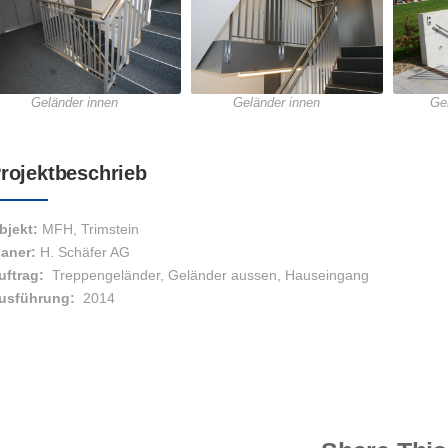
Geländer innen
Geländer innen
Ge
rojektbeschrieb
bjekt:
MFH, Trimstein
laner:
H. Schäfer AG
uftrag:
Treppengeländer, Geländer aussen, Hauseingang
usführung:
2014