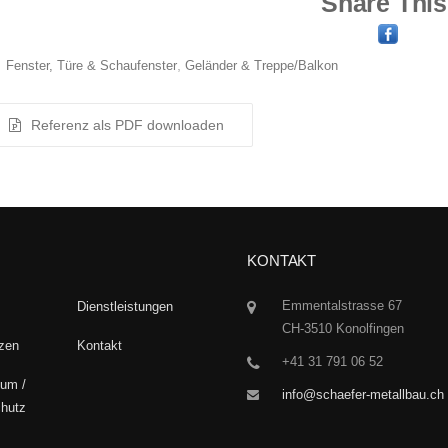
Share This
Fenster, Türe & Schaufenster
Geländer & Treppe/Balkon
KONTAKT
Emmentalstrasse 67
Dienstleistungen
CH-3510 Konolfingen
zen
Kontakt
+41 31 791 06 52
um /
info@schaefer-metallbau.ch
hutz