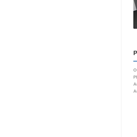
P
O
P
A
A