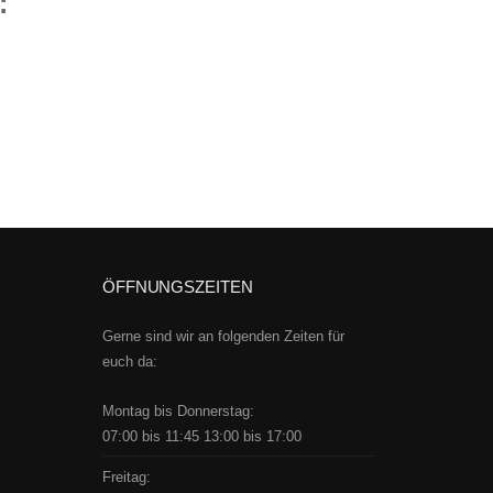
:
ÖFFNUNGSZEITEN
Gerne sind wir an folgenden Zeiten für
euch da:
Montag bis Donnerstag:
07:00 bis 11:45 13:00 bis 17:00
Freitag: