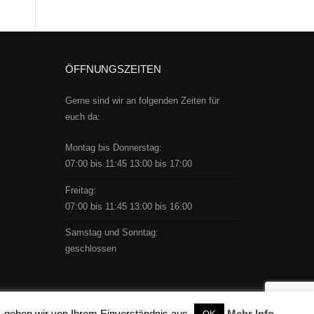
ÖFFNUNGSZEITEN
Gerne sind wir an folgenden Zeiten für
euch da:
Montag bis Donnerstag:
07:00 bis 11:45 13:00 bis 17:00
Freitag:
07:00 bis 11:45 13:00 bis 16:00
Samstag und Sonntag:
geschlossen
 gehen wir von Ihrem Einverständnis aus.
Mehr Info