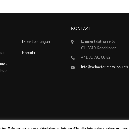
KONTAKT
Emmentalstrasse 67
Dienstleistungen
CH-3510 Konolfingen
zen
Kontakt
+41 31 791 06 52
um /
info@schaefer-metallbau.ch
hutz
he Erfahrung zu gewährleisten. Wenn Sie die Website weiter nutzen,