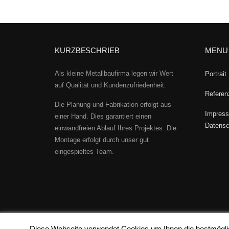
KURZBESCHRIEB
MENU
Als kleine Metallbaufirma legen wir Wert
Portrait
auf Qualität und Kundenzufriedenheit.
Referen
Die Planung und Fabrikation erfolgt aus
Impress
einer Hand. Dies garantiert einen
Datensc
einwandfreien Ablauf Ihres Projektes. Die
Montage erfolgt durch unser gut
eingespieltes Team.
Copyright © 2016 by Schäfer -
clicdesign ag
Diese Webseite verwendet Cookies um Ihnen die bestmöglic