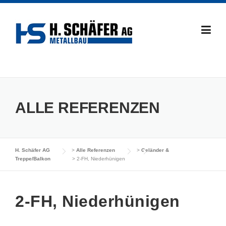
Skip
to
content
ALLE REFERENZEN
H. Schäfer AG
>
Alle Referenzen
>
Geländer &
Treppe/Balkon
>
2-FH, Niederhünigen
2-FH, Niederhünigen