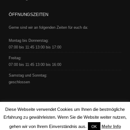
ÖFFNUNGSZEITEN
Gerne sind wir an folgenden Zeiten für euch da:
Montag bis Donnerstag:
07:00 bis 11:45 13:00 bis 17:00
Freitag:
07:00 bis 11:45 13:00 bis 16:00
Samstag und Sonntag:
geschlossen
Diese Webseite verwendet Cookies um Ihnen die bestmögliche
Copyright © 2016 by Schäfer -
clicdesign ag
Erfahrung zu gewährleisten. Wenn Sie die Website weiter nutzen,
gehen wir von Ihrem Einverständnis aus.
Mehr Info
OK