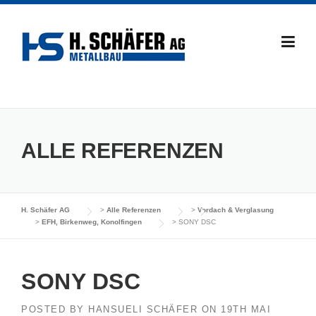
Skip
to
content
ALLE REFERENZEN
H. Schäfer AG
>
Alle Referenzen
>
Vordach & Verglasung
>
EFH, Birkenweg, Konolfingen
>
SONY DSC
SONY DSC
POSTED BY
HANSUELI SCHÄFER
ON
19TH MAI