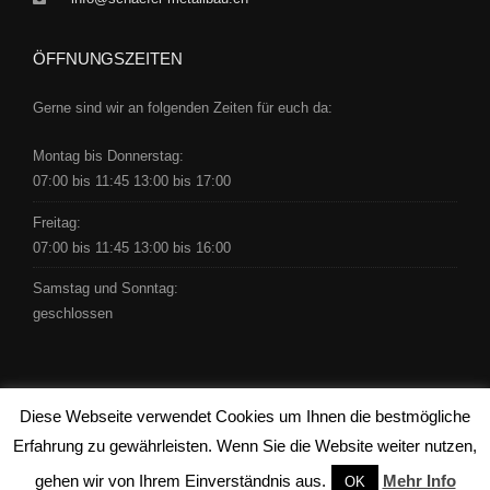
ÖFFNUNGSZEITEN
Gerne sind wir an folgenden Zeiten für euch da:
Montag bis Donnerstag:
07:00 bis 11:45 13:00 bis 17:00
Freitag:
07:00 bis 11:45 13:00 bis 16:00
Samstag und Sonntag:
geschlossen
Diese Webseite verwendet Cookies um Ihnen die bestmögliche
Copyright © 2016 by Schäfer -
clicdesign ag
Erfahrung zu gewährleisten. Wenn Sie die Website weiter nutzen,
gehen wir von Ihrem Einverständnis aus.
Mehr Info
OK