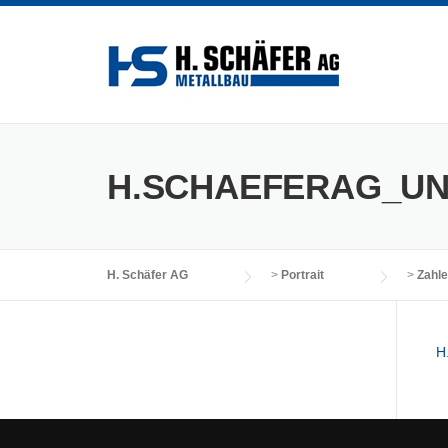
Skip
to
content
H.SCHAEFERAG_UN
H. Schäfer AG
>
Portrait
>
Zahle
H