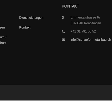
KONTAKT
Emmentalstrasse 67
Dienstleistungen
CH-3510 Konolfingen
zen
Kontakt
+41 31 791 06 52
um /
info@schaefer-metallbau.ch
hutz