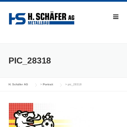
Skip
to
content
PIC_28318
H. Schäfer AG
>
Portrait
>
pic_28318