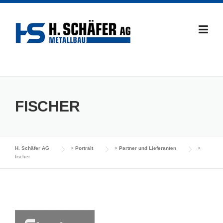
Skip
to
content
FISCHER
H. Schäfer AG
>
Portrait
>
Partner und Lieferanten
>
fischer