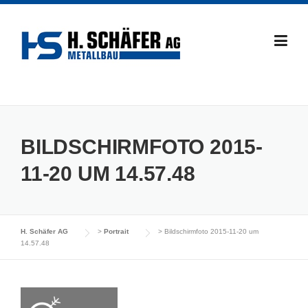
Skip
to
content
BILDSCHIRMFOTO 2015-
11-20 UM 14.57.48
H. Schäfer AG
>
Portrait
>
Bildschirmfoto 2015-11-20 um
14.57.48