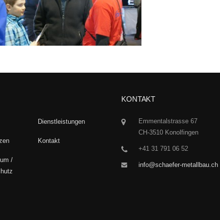
KONTAKT
Emmentalstrasse 67
Dienstleistungen
CH-3510 Konolfingen
zen
Kontakt
+41 31 791 06 52
um /
info@schaefer-metallbau.ch
hutz