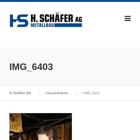
Skip
to
content
IMG_6403
H. Schäfer AG
>
Event-Galerie
>
IMG_6403